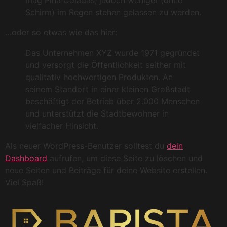
mag Piña Coladas, jedoch weniger (ohne
Schirm) im Regen stehen gelassen zu werden.
…oder so etwas wie das hier:
Das Unternehmen XYZ wurde 1971 gegründet
und versorgt die Öffentlichkeit seither mit
qualitativ hochwertigen Produkten. An
seinem Standort in einer kleinen Großstadt
beschäftigt der Betrieb über 2.000 Menschen
und unterstützt die Stadtbewohner in
vielfacher Hinsicht.
Als neuer WordPress-Benutzer solltest du
dein
Dashboard
aufrufen, um diese Seite zu löschen und
neue Seiten und Beiträge für deine Website erstellen.
Viel Spaß!